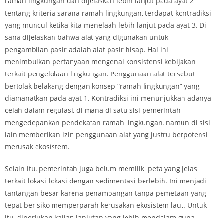
ramah lingkungan dan dijelaskan lebih lanjut pada ayat 2
tentang kriteria sarana ramah lingkungan, terdapat kontradiksi
yang muncul ketika kita menelaah lebih lanjut pada ayat 3. Di
sana dijelaskan bahwa alat yang digunakan untuk
pengambilan pasir adalah alat pasir hisap. Hal ini
menimbulkan pertanyaan mengenai konsistensi kebijakan
terkait pengelolaan lingkungan. Penggunaan alat tersebut
bertolak belakang dengan konsep “ramah lingkungan” yang
diamanatkan pada ayat 1. Kontradiksi ini menunjukkan adanya
celah dalam regulasi, di mana di satu sisi pemerintah
mengedepankan pendekatan ramah lingkungan, namun di sisi
lain memberikan izin penggunaan alat yang justru berpotensi
merusak ekosistem.
Selain itu, pemerintah juga belum memiliki peta yang jelas
terkait lokasi-lokasi dengan sedimentasi berlebih. Ini menjadi
tantangan besar karena penambangan tanpa pemetaan yang
tepat berisiko memperparah kerusakan ekosistem laut. Untuk
itu, diperlukan kajian lanjutan yang lebih mendalam guna