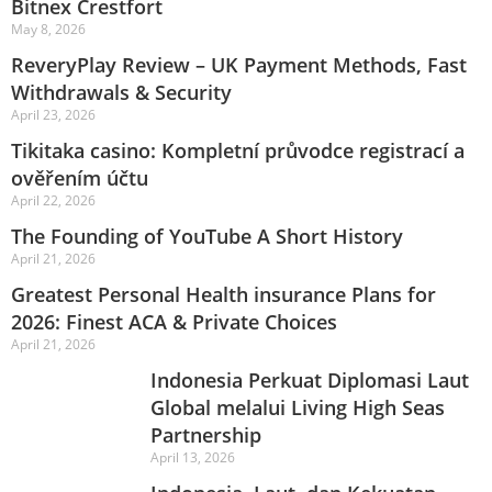
Bitnex Crestfort
May 8, 2026
ReveryPlay Review – UK Payment Methods, Fast
Withdrawals & Security
April 23, 2026
Tikitaka casino: Kompletní průvodce registrací a
ověřením účtu
April 22, 2026
The Founding of YouTube A Short History
April 21, 2026
Greatest Personal Health insurance Plans for
2026: Finest ACA & Private Choices
April 21, 2026
Indonesia Perkuat Diplomasi Laut
Global melalui Living High Seas
Partnership
April 13, 2026